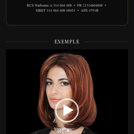
RCS Narbonne A 314 664 608 • FR 21314664608 •
SIRET 314 664 608 00051 • APE 4791B
EXEMPLE
Lecteur
vidéo